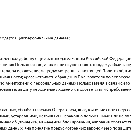
, содержащуюперсональные данные;
новленном действующим законодательством Российской Федерации; 
решения Пользователя, а также не осуществлять продажу, обмен,
ателя, за исключением предусмотренных настоящей Политикой; ●
циальности; ●рассматривать обращения Пользователя по вопросам 
ю, уничтожению персональных данных Пользователя в связи с его
овывать защиту персональных данных в соответствии с требовани
 данных, обрабатываемых Оператором; ●на уточнение своих персо
лными, устаревшими, неточными, незаконно полученными или не яв
анием об уточнении, изменении, блокировании, направив соответс
ьных данных; ●на принятие предусмотренных законом мер по защите